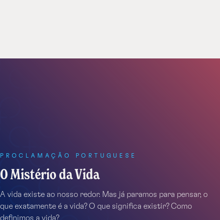
Facebook
Twitter
Email
Unit
Videos
PROCLAMAÇÃO PORTUGUESE
O Mistério da Vida
A vida existe ao nosso redor. Mas já paramos para pensar, o
que exatamente é a vida? O que significa existir? Como
definimos a vida?