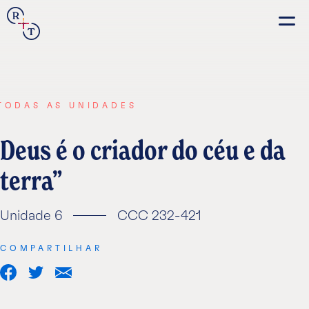
Connection
Real+True
Guides
TODAS AS UNIDADES
Deus é o criador do céu e da
terra
Español
Français
Unidade 6
CCC 232-421
Português
COMPARTILHAR
Italiano
Share
Share
Share
on
on
via