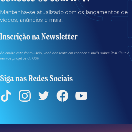
Mantenha-se atualizado com os lançamentos de
vídeos, anúncios e mais!
Inscrição na Newsletter
Ao enviar este formulário, você consente em receber e-mails sobre Real+True e
outros projetos da
OSV
.
Siga nas Redes Sociais
TikTok
Instagram
Twitter
Facebook
YouTube