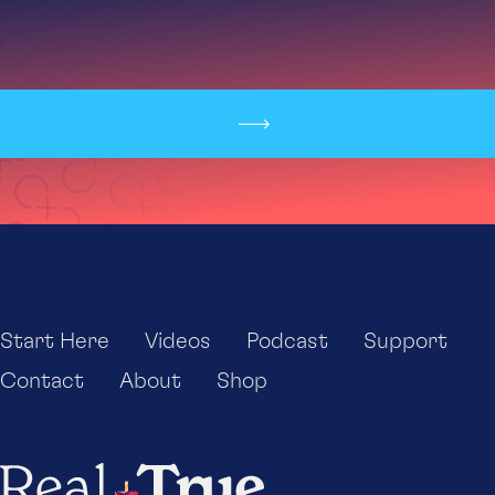
Start Here
Videos
Podcast
Support
Contact
About
Shop
Real+True