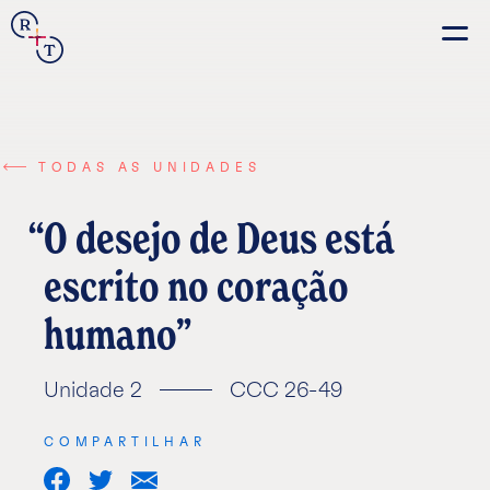
Connection
Real+True
Guides
TODAS AS UNIDADES
O desejo de Deus está
escrito no coração
Español
humano
Français
Português
Unidade 2
CCC 26-49
Italiano
COMPARTILHAR
Share
Share
Share