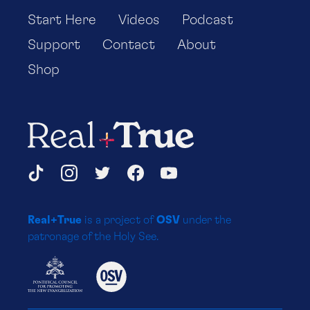
Start Here
Videos
Podcast
Support
Contact
About
Shop
Real+True
Social
TikTok
Instagram
Twitter
Facebook
YouTube
Media
Real+True
is a project of
OSV
under the
Platforms
patronage of the Holy See.