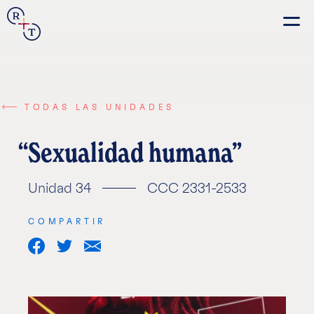
Connection
Real+True
Guides
TODAS LAS UNIDADES
Sexualidad humana
Unidad 34
CCC 2331-2533
Español
Français
COMPARTIR
Português
Share
Share
Share
Italiano
on
on
via
Facebook
Twitter
Email