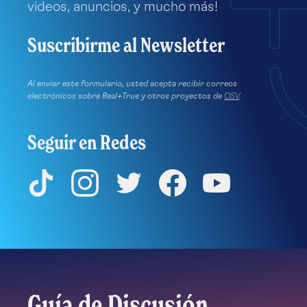
videos, anuncios, y mucho más!
Suscribirme al Newsletter
Al enviar este formulario, usted acepta recibir correos
electrónicos sobre Real+True y otros proyectos de
OSV
.
Seguir en Redes
TikTok
Instagram
Twitter
Facebook
YouTube
Guía de Discusión