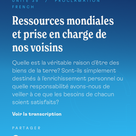
à
UNITÉ 35
/
PROCLAMATION
quelques
FRENCH
pas
Ressources mondiales
d’un
et prise en charge de
étang
public
nos voisins
qui
n’appartient
à
Quelle est la véritable raison d'être des
personne
biens de la terre? Sont-ils simplement
et
destinés à l'enrichissement personnel ou
qui
quelle responsabilité avons-nous de
est
veiller à ce que les besoins de chacun
rempli
soient satisfaits?
de
poissons
Voir la transcription
sauvages.
Chaque
PARTAGER
jour,