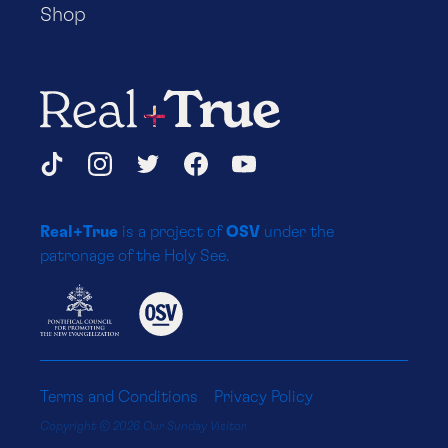
de
Shop
pêche
continuez
cette
routine
Real+True
pendant
un
Social
TikTok
Instagram
Twitter
Facebook
YouTube
an
ou
Media
deux,
Real+True
is a project of
OSV
under the
attrapant
Platforms
patronage of the Holy See.
avec
bonheur
suffisamment
de
poissons
pour
Terms and Conditions
Privacy Policy
vous
Copyright © 2026 Our Sunday Visitor.
nourrir,