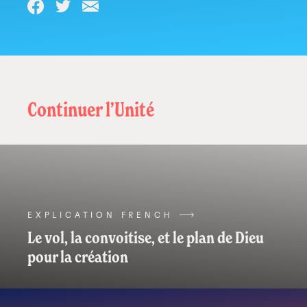
Share
Share
Share
vous
vous
on
on
via
rendez
à
Facebook
Twitter
Email
l’étang
avec
Continuer l’Unité
votre
canne
à
pêche
et
vous
attrapez
EXPLICATION FRENCH
suffisamment
Le vol, la convoitise, et le plan de Dieu
de
pour la création
poissons
pour
vous
nourrir.