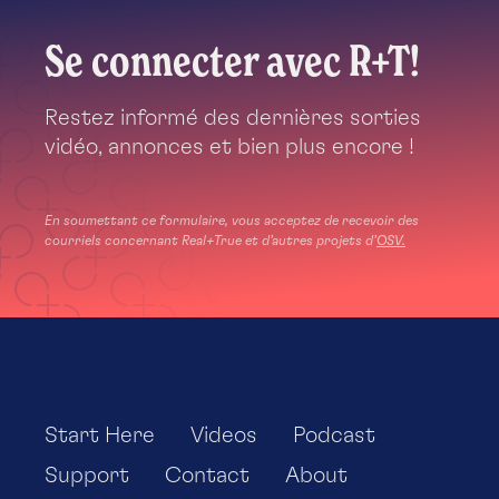
Un
Se connecter avec R+T!
jour,
vous
remarquez
Restez informé des dernières sorties
qu’une
vidéo, annonces et bien plus encore !
autre
personne
se
En soumettant ce formulaire, vous acceptez de recevoir des
rend
courriels concernant Real+True et d’autres projets d’
OSV.
au
même
étang
pour
pêcher.
Vous
et
Start Here
Videos
Podcast
ce
compagnon
Support
Contact
About