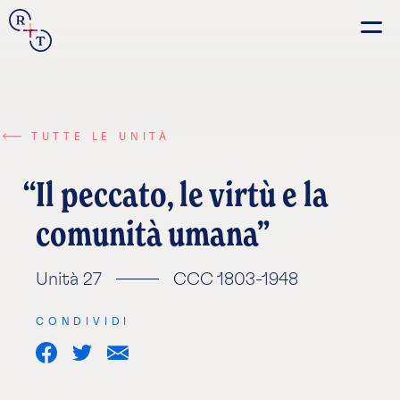
Connection
Real+True
Guides
TUTTE LE UNITÀ
Il peccato, le virtù e la
comunità umana
Español
Français
Unità 27
CCC 1803-1948
Português
CONDIVIDI
Italiano
Share
Share
Share
on
on
via