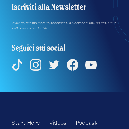
Iscriviti alla Newsletter
Inviando questo modulo acconsenti a ricevere e-mail su Real+True
e altri progetti di
OSV.
Seguici sui social
TikTok
Instagram
Twitter
Facebook
YouTube
Start Here
Videos
Podcast