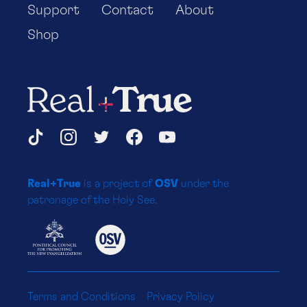
Support
Contact
About
Shop
Real+True
Social
TikTok
Instagram
Twitter
Facebook
YouTube
Media
Real+True
is a project of
OSV
under the
Platforms
patronage of the Holy See.
Terms and Conditions
Privacy Policy